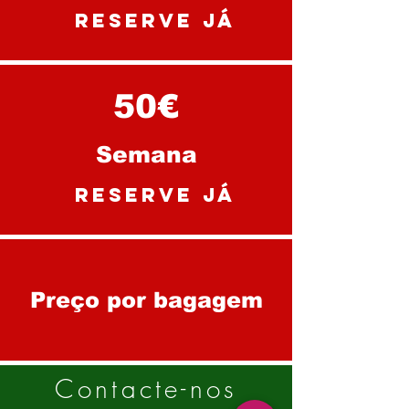
reserve já
50€
Semana
reserve já
Preço por bagagem
Contacte-nos