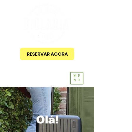
RESERVAR AGORA
ME
NU
Olá!