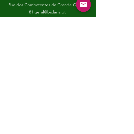
Rua dos Combatentes da Grande Guerra,
81
geral@biclaria.pt
Tel:
+351 91-946-3232