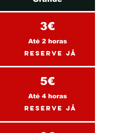
3€
Até 2 horas
reserve já
5€
Até 4 horas
reserve já